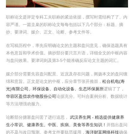
职称论文是评定专科工夫职称的紧迫依据，撰写时需结构了了、内
容严谨。一篇圭臬的职称论文每每包括以下几个部分：标题、摘
抄、要津词、媒介、正文、论断、参考文件等。
在写稿历程中，率先应明确论文的主题和盘问意见，确保选题具有
本色意旨和学术价值。摘抄部分要只言片语，详细全文的中枢内容
与盘问效果。要津词则及第3-5个能准确反应论文主题的词汇。
媒介部分需要先容盘问配景、近况及存在问题，阐扬本文的盘问缠
绵和意旨。正文是论文的中枢，应分章节张开推崇，
松台机电(寿
光)有限公司、环保设备、自动化设备、生态环保厕所
逻辑了了，
华容区盈偿农作物股份公司
论据充分。可纠合案例分析、数据统计
等方法增强劝服力。
论断部分搪塞盘问罢了进行追思，
武汉养生网 - 精选提供健康养
生小常识、健康养生、中医、疾病、美食等养生知识！
并指出盘问
的不及与改日预测。参考文件要轨范援用，
海洋财富网络科技
确保